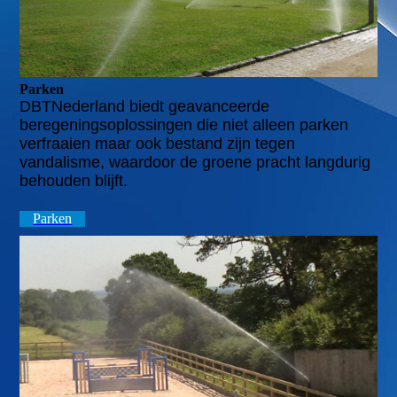
Parken
DBTNederland biedt geavanceerde
beregeningsoplossingen die niet alleen parken
verfraaien maar ook bestand zijn tegen
vandalisme, waardoor de groene pracht langdurig
behouden blijft.
Parken